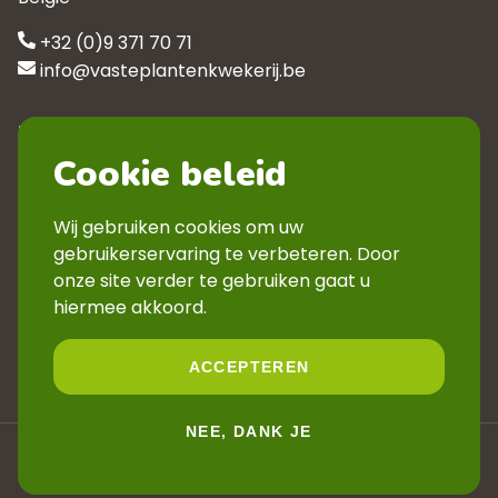
+32 (0)9 371 70 71
info@vasteplantenkwekerij.be
Klantenservice
Cookie beleid
Contact
Privacyverklaring
Wij gebruiken cookies om uw
Veelgestelde vragen
gebruikerservaring te verbeteren. Door
Verkoopsvoorwaarden
onze site verder te gebruiken gaat u
Volg ons
hiermee akkoord.
ACCEPTEREN
NEE, DANK JE
© 2026 Kwekerij De Boever
Website by
Jolux Webdesign