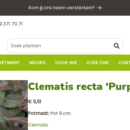
Kom jij ons team versterken?
9 371 70 71
ORTIMENT
NIEUWS
VOOR WIE
OVER ONS
CON
Clematis recta 'Pur
€ 5,51
Potmaat
Pot 9 cm
Clematis