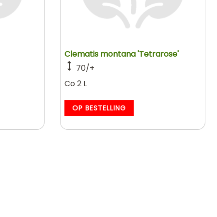
Clematis montana 'Tetrarose'
70/+
Co 2 L
OP BESTELLING