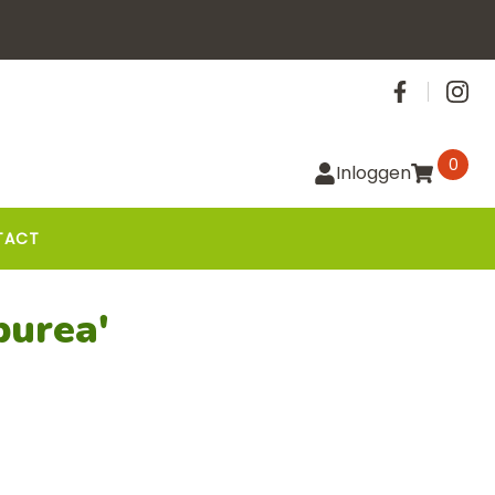
Social
0
Inloggen
TACT
purea'