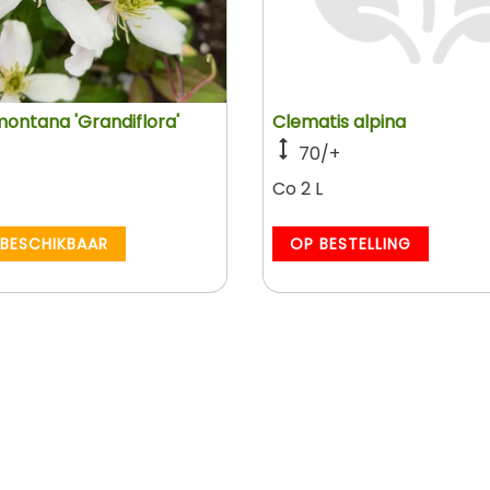
ontana 'Grandiflora'
Clematis alpina
70/+
Co 2 L
 BESCHIKBAAR
OP BESTELLING