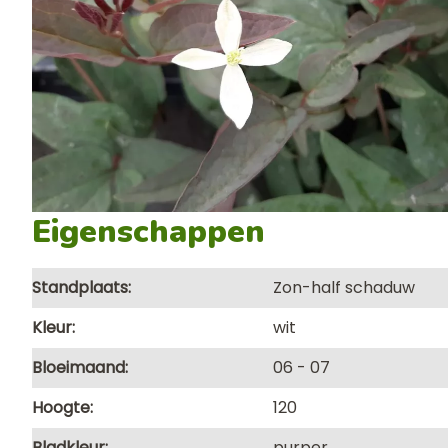
Eigenschappen
Standplaats
Zon-half schaduw
Kleur
wit
Bloeimaand
06
07
Hoogte
120
Bladkleur
purper