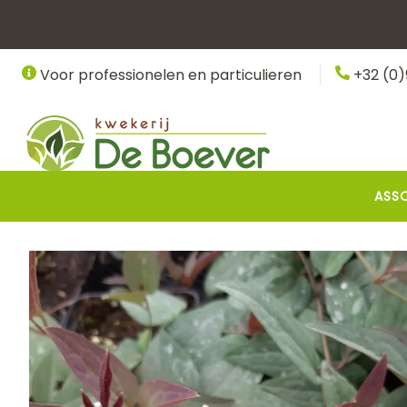
Overslaan
en
naar
Voor professionelen en particulieren
+32 (0)
de
inhoud
gaan
Hoofdnavigatie
ASS