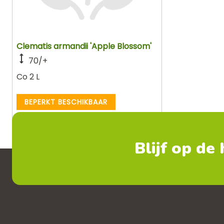
Clematis armandii 'Apple Blossom'
70/+
Co 2 L
BEPERKT BESCHIKBAAR
Blijf op de