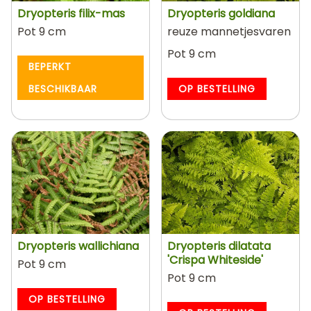
Dryopteris filix-mas
Dryopteris goldiana
Pot 9 cm
reuze mannetjesvaren
Pot 9 cm
BEPERKT
BESCHIKBAAR
OP BESTELLING
Dryopteris wallichiana
Dryopteris dilatata
'Crispa Whiteside'
Pot 9 cm
Pot 9 cm
OP BESTELLING