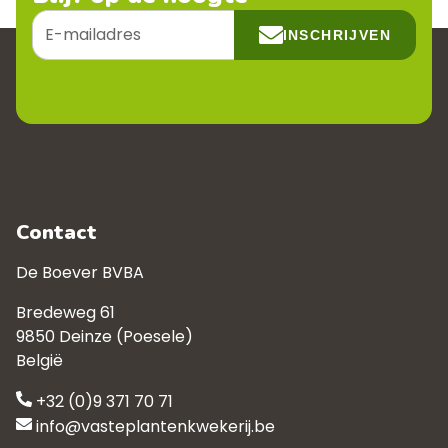
E-
INSCHRIJVEN
mailadres
Contact
De Boever BVBA
Bredeweg 61
9850 Deinze (Poesele)
België
+32 (0)9 371 70 71
info@vasteplantenkwekerij.be