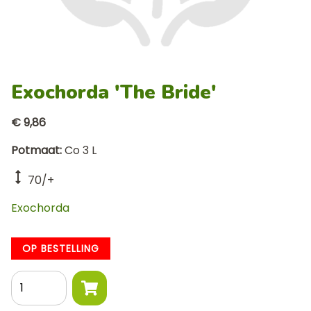
Exochorda 'The Bride'
€ 9,86
Potmaat
Co 3 L
70/+
Exochorda
OP BESTELLING
Aantal