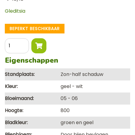
Gleditsia
BEPERKT BESCHIKBAAR
Aantal
Eigenschappen
Standplaats
Zon-half schaduw
Kleur
geel
wit
Bloeimaand
05
06
Hoogte
800
Bladkleur
groen en geel
Bijenbloem
Door bijen bevlogen