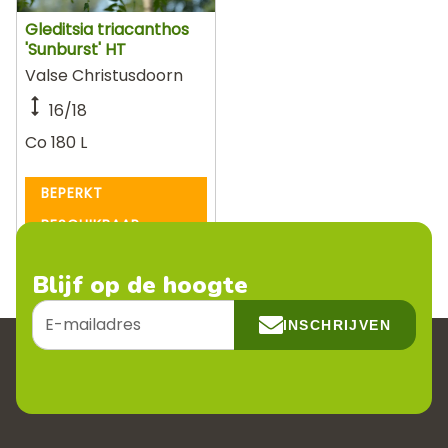
Gleditsia triacanthos
'Sunburst' HT
Valse Christusdoorn
16/18
Co 180 L
BEPERKT
BESCHIKBAAR
Blijf op de hoogte
E-
INSCHRIJVEN
mailadres