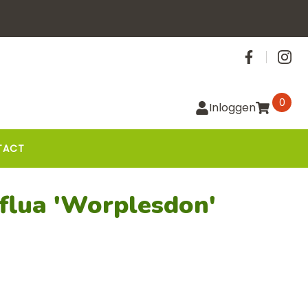
Social
0
Inloggen
TACT
flua 'Worplesdon'