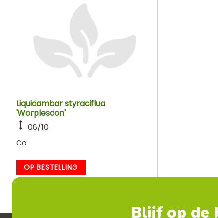
Liquidambar styraciflua
'Worplesdon'
08/10
Co
OP BESTELLING
Blijf op de