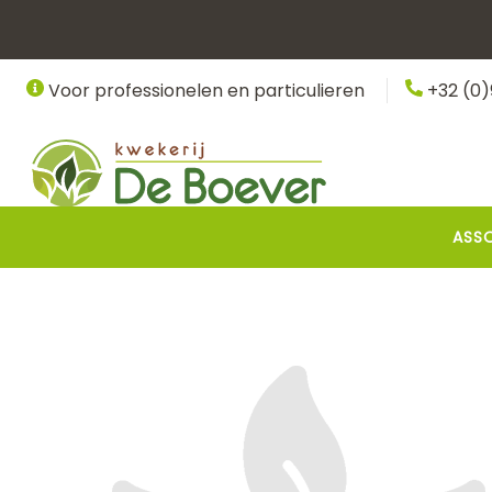
Overslaan
en
naar
Voor professionelen en particulieren
+32 (0)
de
inhoud
gaan
Hoofdnavigatie
ASS