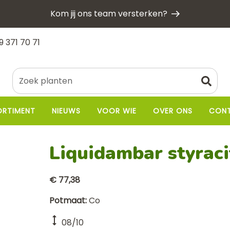
Kom jij ons team versterken?
9 371 70 71
ORTIMENT
NIEUWS
VOOR WIE
OVER ONS
CON
Liquidambar styraci
€ 77,38
Potmaat
Co
08/10