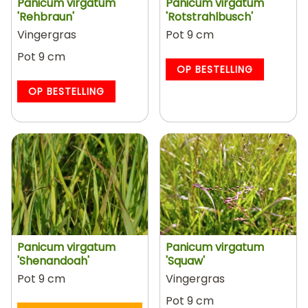
Panicum virgatum
Panicum virgatum
'Rehbraun'
'Rotstrahlbusch'
Vingergras
Pot 9 cm
Pot 9 cm
OP BESTELLING
OP BESTELLING
Panicum virgatum
Panicum virgatum
'Shenandoah'
'Squaw'
Pot 9 cm
Vingergras
Pot 9 cm