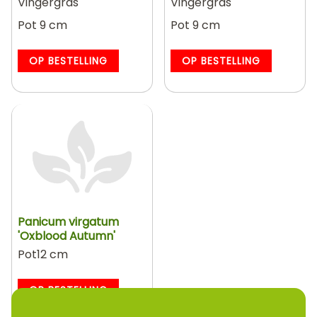
Vingergras
Vingergras
Pot 9 cm
Pot 9 cm
OP BESTELLING
OP BESTELLING
Panicum virgatum
'Oxblood Autumn'
Pot12 cm
OP BESTELLING