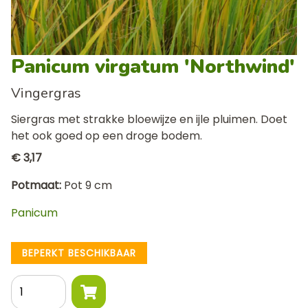
Panicum virgatum 'Northwind'
Vingergras
Siergras met strakke bloewijze en ijle pluimen. Doet
het ook goed op een droge bodem.
€ 3,17
Potmaat
Pot 9 cm
Panicum
BEPERKT BESCHIKBAAR
Aantal