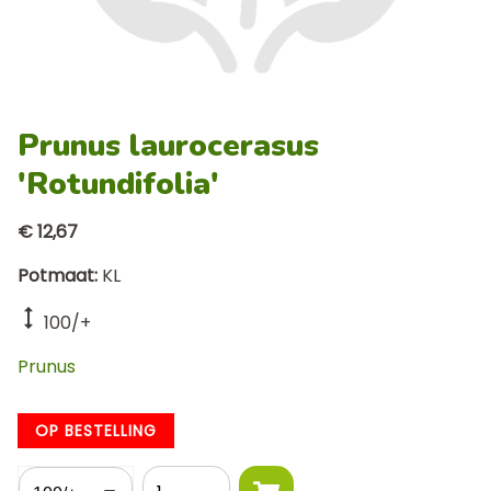
Prunus laurocerasus
'Rotundifolia'
€ 12,67
Potmaat
KL
100/+
Prunus
OP BESTELLING
Hoogte
Aantal