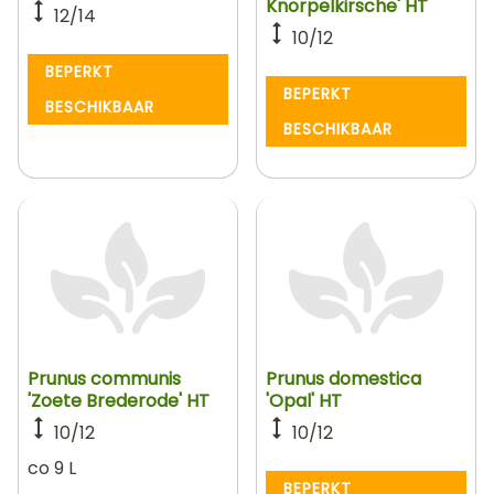
Knorpelkirsche' HT
12/14
10/12
BEPERKT
BEPERKT
BESCHIKBAAR
BESCHIKBAAR
Prunus communis
Prunus domestica
'Zoete Brederode' HT
'Opal' HT
10/12
10/12
co 9 L
BEPERKT