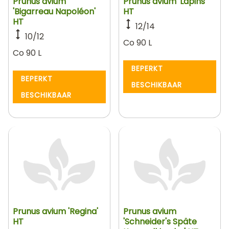
Prunus avium
Prunus avium 'Lapins'
'Bigarreau Napoléon'
HT
HT
12/14
10/12
Co 90 L
Co 90 L
BEPERKT
BEPERKT
BESCHIKBAAR
BESCHIKBAAR
Prunus avium 'Regina'
Prunus avium
HT
'Schneider's Späte