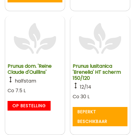
Prunus dom. 'Reine
Prunus lusitanica
Claude d'Ouillins'
'Brenelia' HT scherm
150/120
halfstam
12/14
Co 7.5 L
Co 30 L
OP BESTELLING
BEPERKT
BESCHIKBAAR