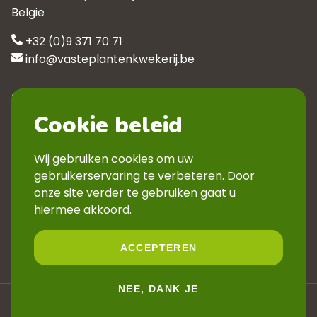
België
+32 (0)9 371 70 71
info@vasteplantenkwekerij.be
Klantenservice
Cookie beleid
Contact
Privacyverklaring
Wij gebruiken cookies om uw
Veelgestelde vragen
gebruikerservaring te verbeteren. Door
Verkoopsvoorwaarden
onze site verder te gebruiken gaat u
Volg ons
hiermee akkoord.
ACCEPTEREN
NEE, DANK JE
© 2026 Kwekerij De Boever