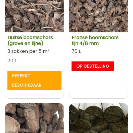
Duitse boomschors
Franse boomschors
(grove en fijne)
fijn 4/8 mm
3 zakken per 5 m²
70 L
70 L
OP BESTELLING
BEPERKT
BESCHIKBAAR