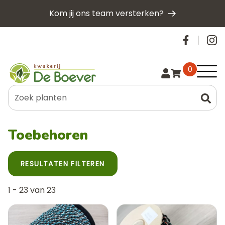
Overslaan
Kom jij ons team versterken?
en
naar
Social
de
inhoud
gaan
Hoof
0
Toebehoren
RESULTATEN FILTEREN
1
-
23
van
23