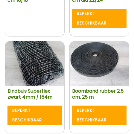
cm 16/18
cm dia 22/24
BEPERKT
BESCHIKBAAR
Bindbuis Superflex
Boomband rubber 2.5
zwart 4mm / 154m
cm, 25 m
BEPERKT
BEPERKT
BESCHIKBAAR
BESCHIKBAAR