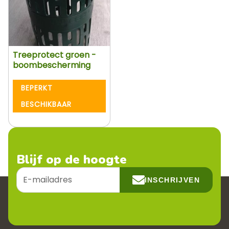
Treeprotect groen -
boombescherming
BEPERKT
BESCHIKBAAR
Blijf op de hoogte
E-
INSCHRIJVEN
mailadres