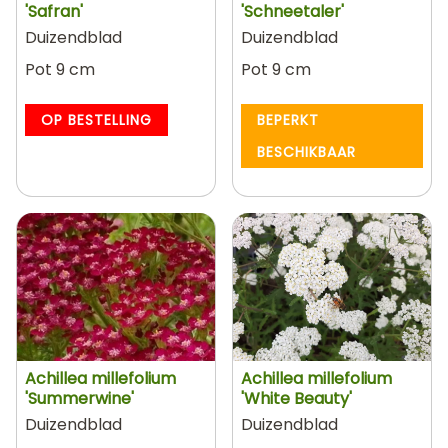
'Safran'
'Schneetaler'
Duizendblad
Duizendblad
Pot 9 cm
Pot 9 cm
OP BESTELLING
BEPERKT
BESCHIKBAAR
Achillea millefolium
Achillea millefolium
'Summerwine'
'White Beauty'
Duizendblad
Duizendblad