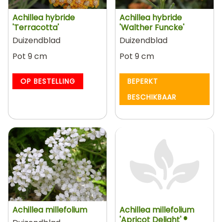
Achillea hybride
Achillea hybride
'Terracotta'
'Walther Funcke'
Duizendblad
Duizendblad
Pot 9 cm
Pot 9 cm
OP BESTELLING
BEPERKT
BESCHIKBAAR
Achillea millefolium
Achillea millefolium
'Apricot Delight' ®