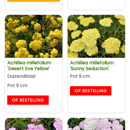
Achillea millefolium
Achillea millefolium
'Desert Eve Yellow'
'Sunny Seduction'
Duizendblad
Pot 9 cm
Pot 9 cm
OP BESTELLING
OP BESTELLING