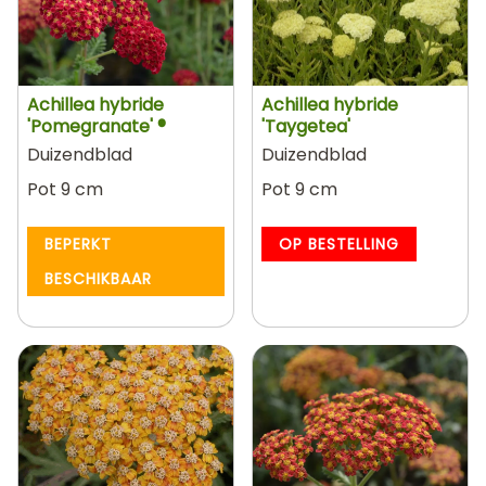
Achillea hybride
Achillea hybride
'Pomegranate' ®
'Taygetea'
Duizendblad
Duizendblad
Pot 9 cm
Pot 9 cm
BEPERKT
OP BESTELLING
BESCHIKBAAR