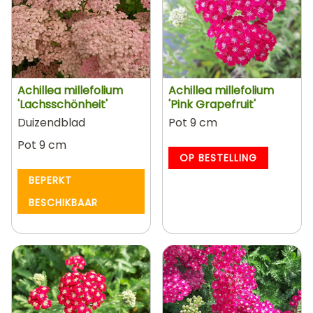
Achillea millefolium
Achillea millefolium
'Lachsschönheit'
'Pink Grapefruit'
Duizendblad
Pot 9 cm
Pot 9 cm
OP BESTELLING
BEPERKT
BESCHIKBAAR