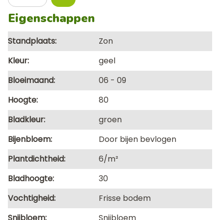
Eigenschappen
Standplaats
Zon
Kleur
geel
Bloeimaand
06
09
Hoogte
80
Bladkleur
groen
Bijenbloem
Door bijen bevlogen
Plantdichtheid
6/m²
Bladhoogte
30
Vochtigheid
Frisse bodem
Snijbloem
Snijbloem