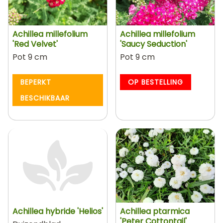
Achillea millefolium
Achillea millefolium
'Red Velvet'
'Saucy Seduction'
Pot 9 cm
Pot 9 cm
BEPERKT
OP BESTELLING
BESCHIKBAAR
Achillea hybride 'Helios'
Achillea ptarmica
'Peter Cottontail'