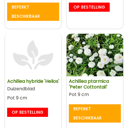
BEPERKT
OP BESTELLING
BESCHIKBAAR
Achillea hybride 'Helios'
Achillea ptarmica
'Peter Cottontail'
Duizendblad
Pot 9 cm
Pot 9 cm
BEPERKT
OP BESTELLING
BESCHIKBAAR