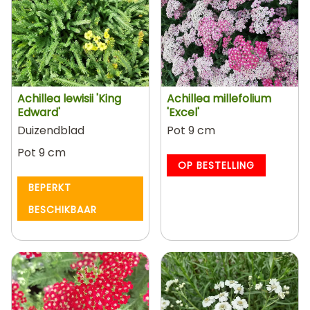
Achillea lewisii 'King
Achillea millefolium
Edward'
'Excel'
Duizendblad
Pot 9 cm
Pot 9 cm
OP BESTELLING
BEPERKT
BESCHIKBAAR