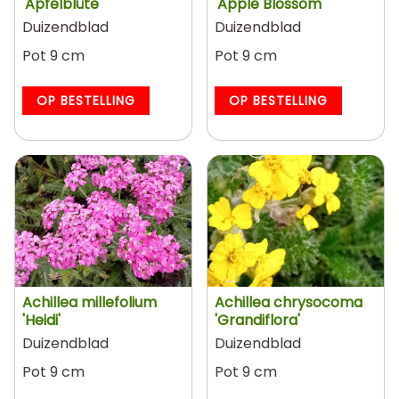
'Apfelblüte'
'Apple Blossom'
Duizendblad
Duizendblad
Pot 9 cm
Pot 9 cm
OP BESTELLING
OP BESTELLING
Achillea millefolium
Achillea chrysocoma
'Heidi'
'Grandiflora'
Duizendblad
Duizendblad
Pot 9 cm
Pot 9 cm