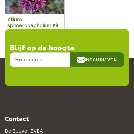
Allium
sphaerocephalum P9
Pot 9 cm
Blijf op de hoogte
E-
INSCHRIJVEN
mailadres
Contact
De Boever BVBA