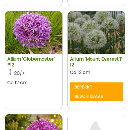
Allium 'Globemaster'
Allium 'Mount Everest'P
P12
12
Co 12 cm
20/+
Co 12 cm
BEPERKT
BESCHIKBAAR