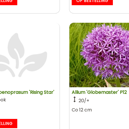
ELLING
OP BESTELLING
oenoprasum 'Rising Star'
Allium 'Globemaster' P12
ook
20/+
Co 12 cm
ELLING