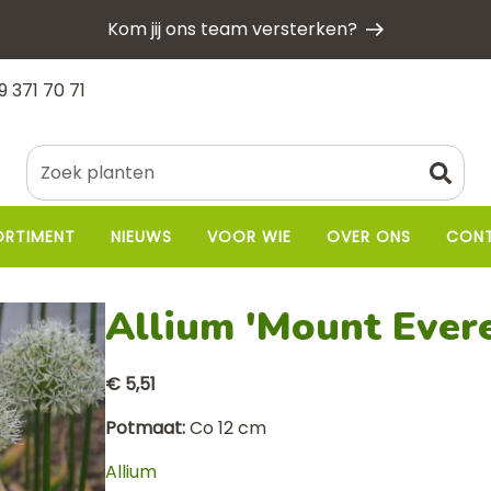
Kom jij ons team versterken?
9 371 70 71
ORTIMENT
NIEUWS
VOOR WIE
OVER ONS
CON
Allium 'Mount Ever
€ 5,51
Potmaat
Co 12 cm
Allium