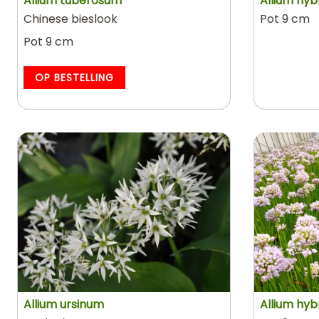
Allium tuberosum
Allium hybr
Chinese bieslook
Pot 9 cm
Pot 9 cm
OP BESTELLING
Allium ursinum
Allium hyb