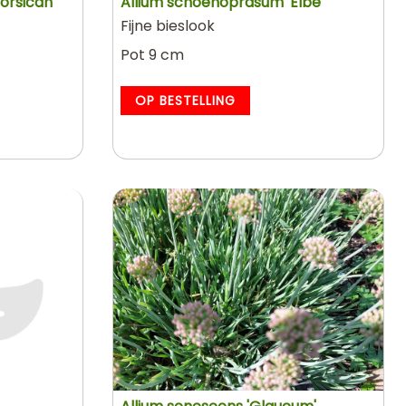
orsican
Allium schoenoprasum 'Elbe'
Fijne bieslook
Pot 9 cm
OP BESTELLING