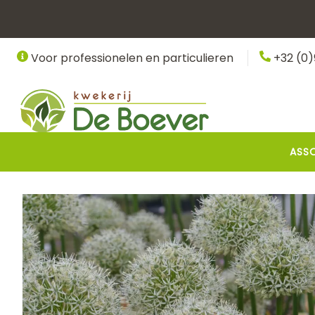
Overslaan
en
naar
Voor professionelen en particulieren
+32 (0)
de
inhoud
gaan
Hoofdnavigatie
ASS