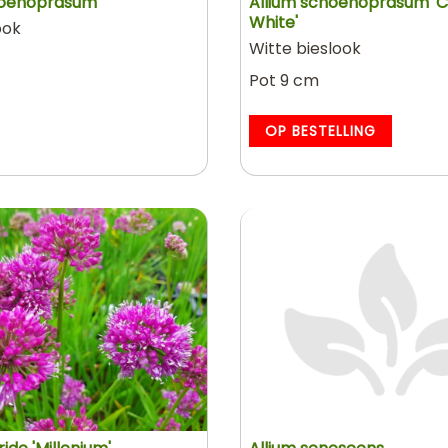
hoenoprasum
Allium schoenoprasum 'C
White'
ook
Witte bieslook
Pot 9 cm
OP BESTELLING