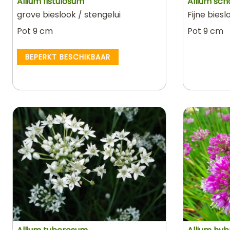
Allium fistulosum
Allium sc
grove bieslook / stengelui
Fijne biesl
Pot 9 cm
Pot 9 cm
BEPERKT BESCHIKBAAR