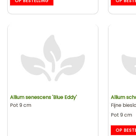
OP BESTELLING
OP BEST
Allium senescens 'Blue Eddy'
Allium sch
Pot 9 cm
Fijne biesl
Pot 9 cm
OP BEST