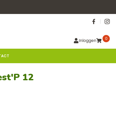
Social
0
Inloggen
TACT
est'P 12