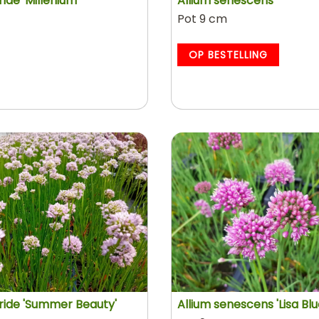
ide 'Millenium'
Allium senescens
Pot 9 cm
OP BESTELLING
ride 'Summer Beauty'
Allium senescens 'Lisa Blu