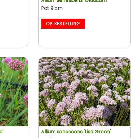
Allium senescens 'Glaucum'
Pot 9 cm
OP BESTELLING
e'
Allium senescens 'Lisa Green'