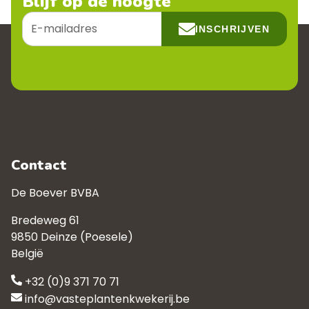
Blijf op de hoogte
E-
INSCHRIJVEN
mailadres
Contact
De Boever BVBA
Bredeweg 61
9850 Deinze (Poesele)
België
+32 (0)9 371 70 71
info@vasteplantenkwekerij.be