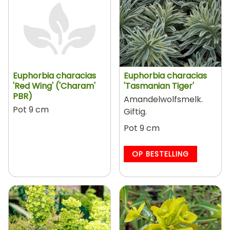
Euphorbia characias
Euphorbia characias
'Red Wing' ('Charam'
'Tasmanian Tiger'
PBR)
Amandelwolfsmelk.
Pot 9 cm
Giftig.
Pot 9 cm
OP BESTELLING