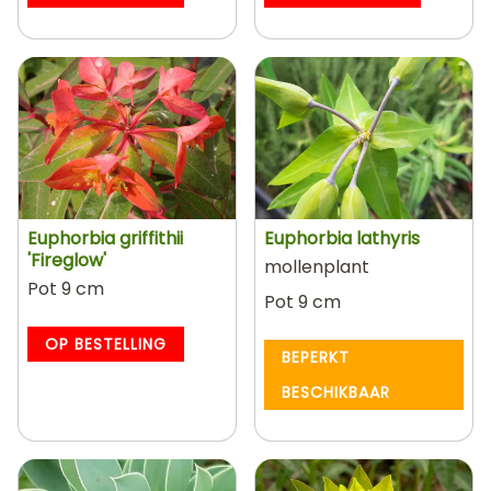
Euphorbia griffithii
Euphorbia lathyris
'Fireglow'
mollenplant
Pot 9 cm
Pot 9 cm
OP BESTELLING
BEPERKT
BESCHIKBAAR