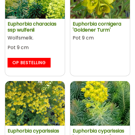
Euphorbia characias
Euphorbia cornigera
ssp wulfenii
'Goldener Turm'
Wolfsmelk.
Pot 9 cm
Pot 9 cm
OP BESTELLING
Euphorbia cyparissias
Euphorbia cyparissias