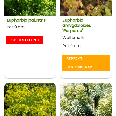
Euphorbia palustris
Euphorbia
amygdaloides
Pot 9 cm
'Purpurea'
Wolfsmelk.
OP BESTELLING
Pot 9 cm
BEPERKT
BESCHIKBAAR