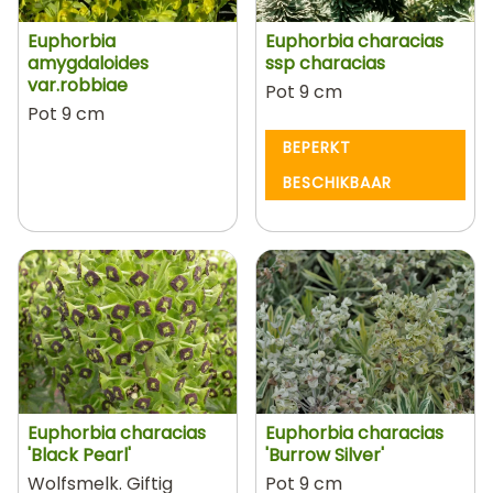
Euphorbia
Euphorbia characias
amygdaloides
ssp characias
var.robbiae
Pot 9 cm
Pot 9 cm
BEPERKT
BESCHIKBAAR
Euphorbia characias
Euphorbia characias
'Black Pearl'
'Burrow Silver'
Wolfsmelk. Giftig
Pot 9 cm