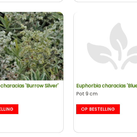
characias 'Burrow Silver'
Euphorbia characias 'Blu
Pot 9 cm
ELLING
OP BESTELLING