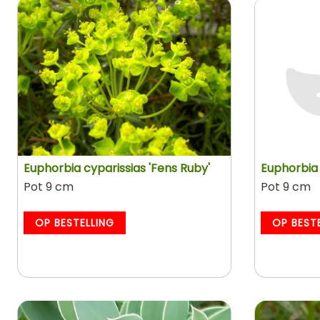
Euphorbia cyparissias 'Fens Ruby'
Euphorbia gr
Pot 9 cm
Pot 9 cm
OP BESTELLING
OP BEST