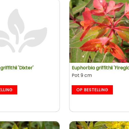
iffithii 'Dixter'
Euphorbia griffithii 'Firegl
Pot 9 cm
ELLING
OP BESTELLING