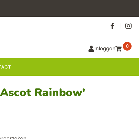
Social
0
Inloggen
TACT
'Ascot Rainbow'
eroorzaken,