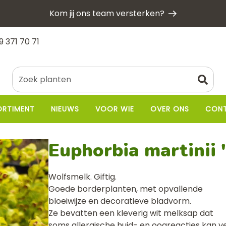
Kom jij ons team versterken?
9 371 70 71
ORTIMENT
NIEUWS
VOOR WIE
OVER ONS
CON
Euphorbia martinii 
Wolfsmelk. Giftig.
Goede borderplanten, met opvallende
bloeiwijze en decoratieve bladvorm.
Ze bevatten een kleverig wit melksap dat
soms allergische huid- en oogreacties kan v