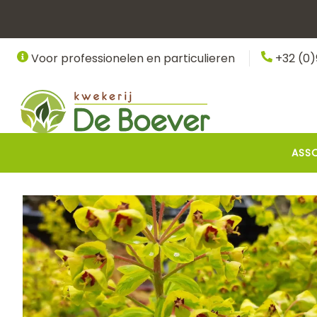
Overslaan
en
naar
Voor professionelen en particulieren
+32 (0)
de
inhoud
gaan
Hoofdnavigatie
ASS