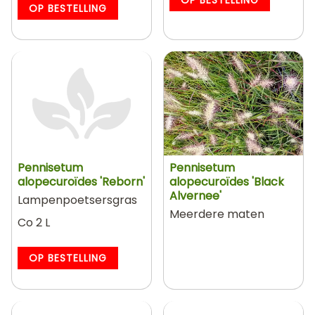
OP BESTELLING
Pennisetum
Pennisetum
alopecuroïdes 'Reborn'
alopecuroïdes 'Black
Alvernee'
Lampenpoetsersgras
Meerdere maten
Co 2 L
OP BESTELLING