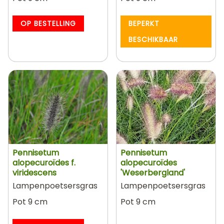
OP BESTELLING
BEPERKT
BESCHIKBAAR
Pennisetum
Pennisetum
alopecuroïdes f.
alopecuroïdes
viridescens
'Weserbergland'
Lampenpoetsersgras
Lampenpoetsersgras
Pot 9 cm
Pot 9 cm