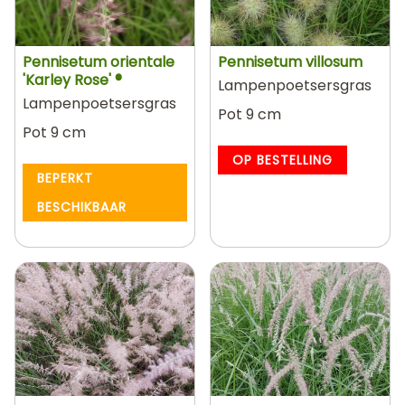
Pennisetum orientale
Pennisetum villosum
'Karley Rose' ®
Lampenpoetsersgras
Lampenpoetsersgras
Pot 9 cm
Pot 9 cm
OP BESTELLING
BEPERKT
BESCHIKBAAR