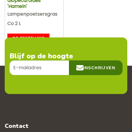
alopecuroïdes
'Hameln'
Lampenpoetsersgras
Co 2 L
OP BESTELLING
Blijf op de hoogte
E-
INSCHRIJVEN
mailadres
Contact