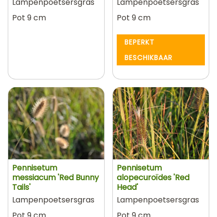
Lampenpoetsersgras
Lampenpoetsersgras
Pot 9 cm
Pot 9 cm
BEPERKT
BESCHIKBAAR
Pennisetum
Pennisetum
messiacum 'Red Bunny
alopecuroïdes 'Red
Tails'
Head'
Lampenpoetsersgras
Lampenpoetsersgras
Pot 9 cm
Pot 9 cm