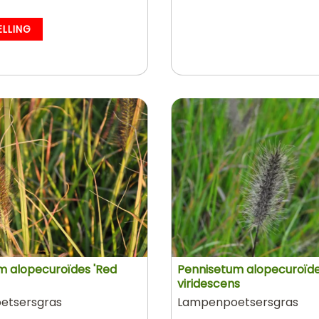
ELLING
m alopecuroïdes 'Red
Pennisetum alopecuroïdes
viridescens
etsersgras
Lampenpoetsersgras