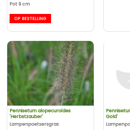
Pot 9 cm
OP BESTELLING
Pennisetum alopecuroïdes
Pennisetu
'Herbstzauber'
Gold'
Lampenpoetsersgras
Lampenpo