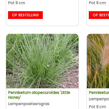
Pot 9 cm
Pot 9 cm
OP BESTELLING
OP BEST
Pennisetum alopecuroïdes 'Little
Pennisetu
Honey'
Lampenpo
Lampenpoetsersgras
Pot 9 cm