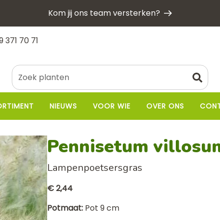
Kom jij ons team versterken?
9 371 70 71
ORTIMENT
NIEUWS
VOOR WIE
OVER ONS
CON
Pennisetum villosu
Lampenpoetsersgras
€ 2,44
Potmaat
Pot 9 cm