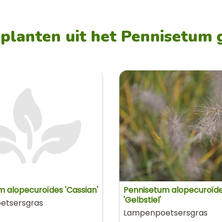
planten uit het Pennisetum 
 alopecuroïdes 'Cassian'
Pennisetum alopecuroïd
'Gelbstiel'
etsersgras
Lampenpoetsersgras