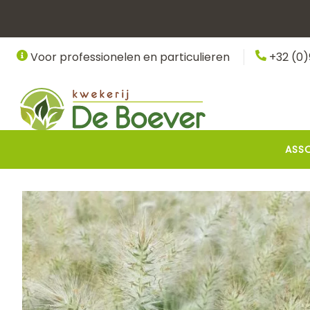
Overslaan
en
naar
Voor professionelen en particulieren
+32 (0)
de
inhoud
gaan
Hoofdnavigatie
ASS