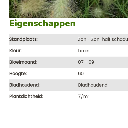
Eigenschappen
Standplaats
Zon
Zon-half schad
Kleur
bruin
Bloeimaand
07
09
Hoogte
60
Bladhoudend
Bladhoudend
Plantdichtheid
7/m²