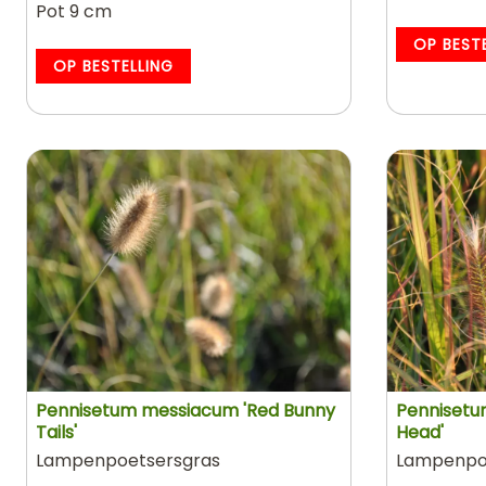
Pot 9 cm
OP BEST
OP BESTELLING
Pennisetum messiacum 'Red Bunny
Pennisetu
Tails'
Head'
Lampenpoetsersgras
Lampenpo