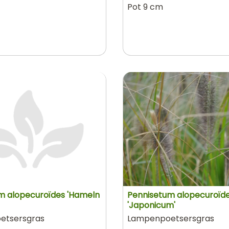
Pot 9 cm
m alopecuroïdes 'Hameln
Pennisetum alopecuroïd
'Japonicum'
etsersgras
Lampenpoetsersgras