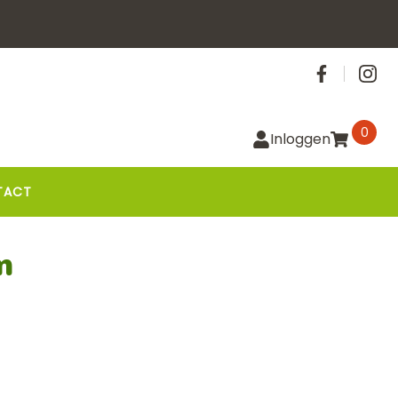
Social
0
Inloggen
TACT
m