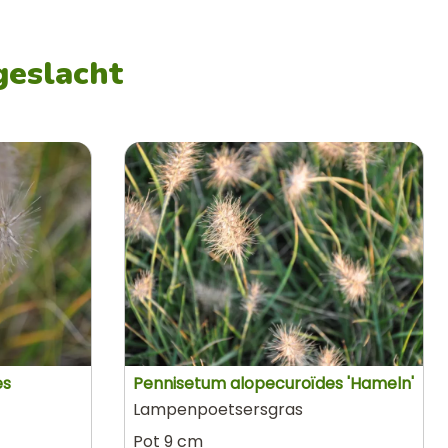
geslacht
es
Pennisetum alopecuroïdes 'Hameln'
Lampenpoetsersgras
Pot 9 cm