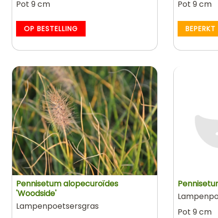
Pot 9 cm
Pot 9 cm
OP BESTELLING
BEPERKT
Pennisetum alopecuroïdes
Penniset
'Woodside'
Lampenpo
Lampenpoetsersgras
Pot 9 cm