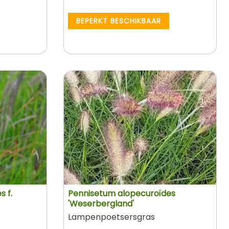
BEPERKT BESCHIKBAAR
 f.
Pennisetum alopecuroïdes
'Weserbergland'
Lampenpoetsersgras