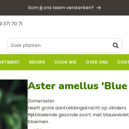
Kom jij ons team versterken?
9 371 70 71
ORTIMENT
NIEUWS
VOOR WIE
OVER ONS
CON
Aster amellus 'Blue
Zomeraster.
Heeft grote aantrekkingskracht op vlinders.
Rijkbloeiende gezonde soort met blauwviole
bloemen.