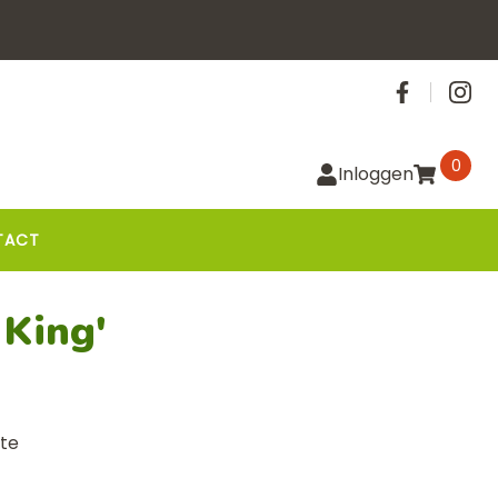
Social
0
Inloggen
TACT
 King'
tte