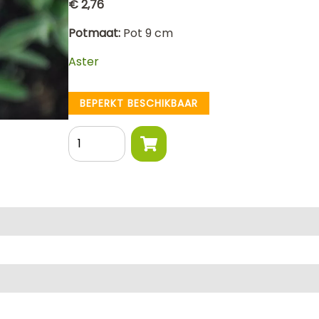
€ 2,76
Potmaat
Pot 9 cm
Aster
BEPERKT BESCHIKBAAR
Aantal