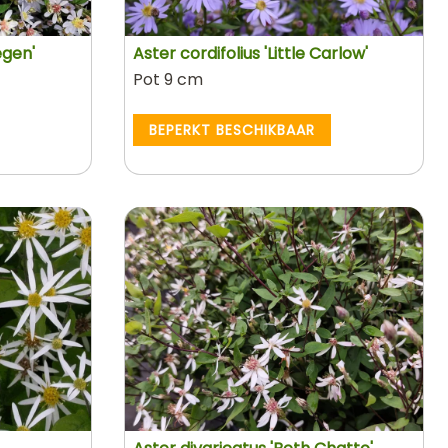
egen'
Aster cordifolius 'Little Carlow'
Pot 9 cm
BEPERKT BESCHIKBAAR