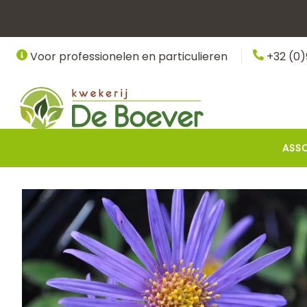
Overslaan
en
naar
Voor professionelen en particulieren
+32 (0)
de
inhoud
gaan
Hoofdnavigatie
ASS