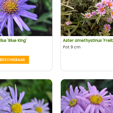
us 'Blue King'
Aster amethystinus 'Freib
Pot 9 cm
 BESCHIKBAAR