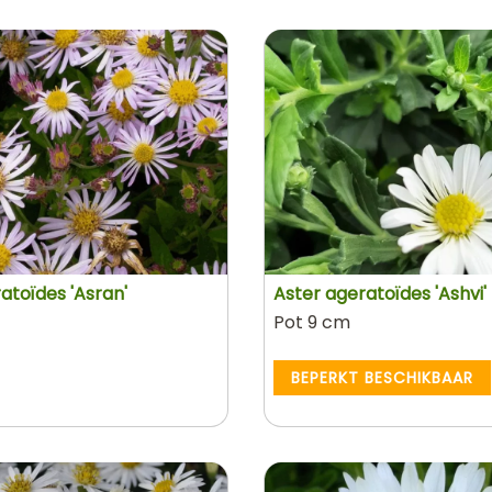
atoïdes 'Asran'
Aster ageratoïdes 'Ashvi'
Pot 9 cm
BEPERKT BESCHIKBAAR