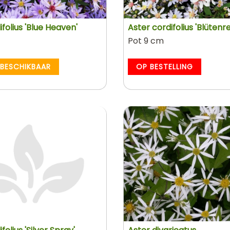
ifolius 'Blue Heaven'
Aster cordifolius 'Blütenr
Pot 9 cm
 BESCHIKBAAR
OP BESTELLING