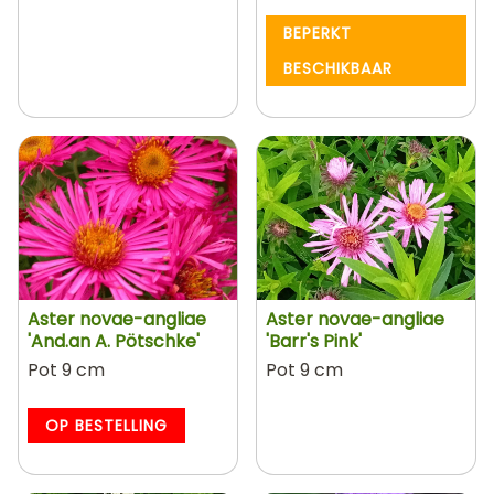
BEPERKT
BESCHIKBAAR
Aster novae-angliae
Aster novae-angliae
'And.an A. Pötschke'
'Barr's Pink'
Pot 9 cm
Pot 9 cm
OP BESTELLING