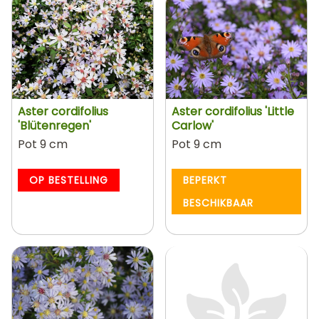
Aster cordifolius
Aster cordifolius 'Little
'Blütenregen'
Carlow'
Pot 9 cm
Pot 9 cm
OP BESTELLING
BEPERKT
BESCHIKBAAR