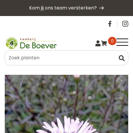
Overslaan
Kom jij ons team versterken?
en
naar
Social
de
inhoud
gaan
Hoof
0