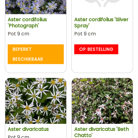
Aster cordifolius
Aster cordifolius 'Silver
'Photograph'
Spray'
Pot 9 cm
Pot 9 cm
BEPERKT
OP BESTELLING
BESCHIKBAAR
Aster divaricatus
Aster divaricatus 'Beth
Chatto'
Pot 9 cm