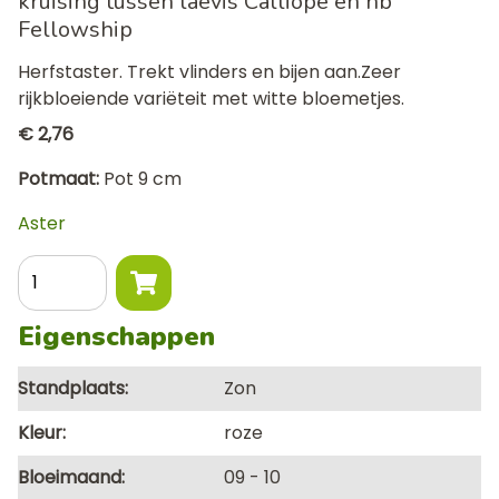
kruising tussen laevis Calliope en nb
Fellowship
Herfstaster. Trekt vlinders en bijen aan.Zeer
rijkbloeiende variëteit met witte bloemetjes.
€ 2,76
Potmaat
Pot 9 cm
Aster
Aantal
Eigenschappen
Standplaats
Zon
Kleur
roze
Bloeimaand
09
10