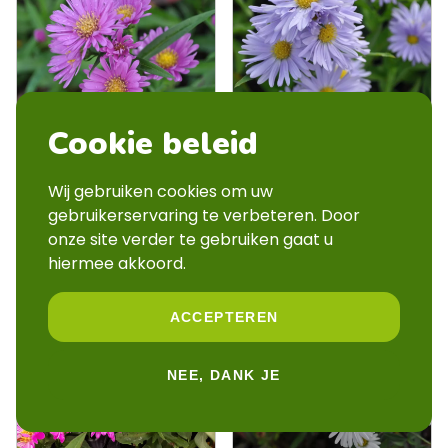
Cookie beleid
Aster novi belgii
Aster novi belgii
'Patricia Ballard'
'Plenty'
Wij gebruiken cookies om uw
Pot 9 cm
Pot 9 cm
gebruikerservaring te verbeteren. Door
onze site verder te gebruiken gaat u
OP BESTELLING
OP BESTELLING
hiermee akkoord.
ACCEPTEREN
NEE, DANK JE