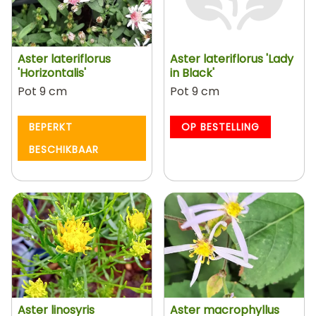
Aster lateriflorus
Aster lateriflorus 'Lady
'Horizontalis'
in Black'
Pot 9 cm
Pot 9 cm
BEPERKT
OP BESTELLING
BESCHIKBAAR
Aster linosyris
Aster macrophyllus