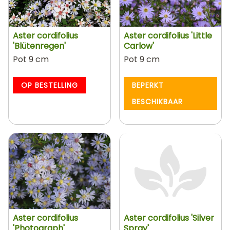
Aster cordifolius
Aster cordifolius 'Little
'Blütenregen'
Carlow'
Pot 9 cm
Pot 9 cm
OP BESTELLING
BEPERKT
BESCHIKBAAR
Aster cordifolius
Aster cordifolius 'Silver
'Photograph'
Spray'