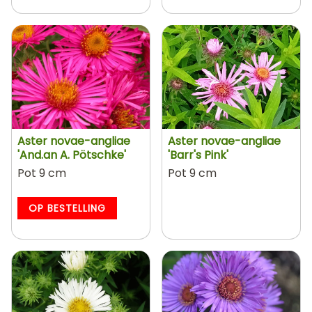
Aster novae-angliae
Aster novae-angliae
'And.an A. Pötschke'
'Barr's Pink'
Pot 9 cm
Pot 9 cm
OP BESTELLING