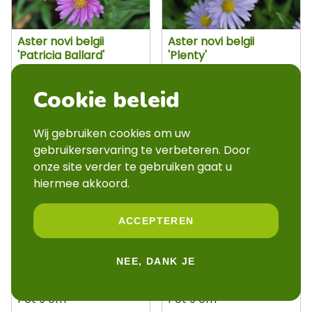
Aster novi belgii
Aster novi belgii
'Patricia Ballard'
'Plenty'
Pot 9 cm
Pot 9 cm
Cookie beleid
OP BESTELLING
OP BESTELLING
Wij gebruiken cookies om uw
gebruikerservaring te verbeteren. Door
onze site verder te gebruiken gaat u
hiermee akkoord.
ACCEPTEREN
NEE, DANK JE
Aster novi belgii 'Sarah
Aster novi belgii 'White
Ballard'
Ladies'
Pot 9 cm
Pot 9 cm