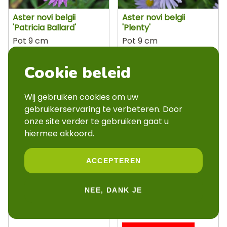
Aster novi belgii
Aster novi belgii
'Patricia Ballard'
'Plenty'
Pot 9 cm
Pot 9 cm
OP BESTELLING
OP BESTELLING
Cookie beleid
Wij gebruiken cookies om uw
gebruikerservaring te verbeteren. Door
onze site verder te gebruiken gaat u
hiermee akkoord.
ACCEPTEREN
Aster novi belgii 'Sarah
Aster novi belgii 'White
Ballard'
Ladies'
NEE, DANK JE
Pot 9 cm
Pot 9 cm