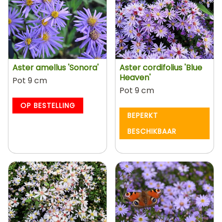
Aster amellus 'Sonora'
Aster cordifolius 'Blue
Heaven'
Pot 9 cm
Pot 9 cm
OP BESTELLING
BEPERKT
BESCHIKBAAR