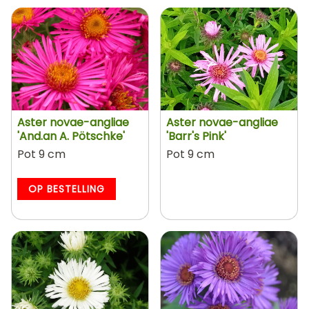
Aster novae-angliae
Aster novae-angliae
'And.an A. Pötschke'
'Barr's Pink'
Pot 9 cm
Pot 9 cm
OP BESTELLING