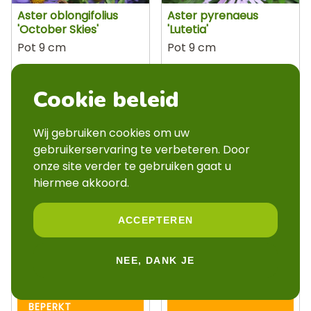
Aster oblongifolius
Aster pyrenaeus
'October Skies'
'Lutetia'
Pot 9 cm
Pot 9 cm
OP BESTELLING
OP BESTELLING
Cookie beleid
Wij gebruiken cookies om uw
gebruikerservaring te verbeteren. Door
onze site verder te gebruiken gaat u
hiermee akkoord.
ACCEPTEREN
Aster radula 'August
Aster sedifolius 'Nanus'
Sky'
Pot 9 cm
NEE, DANK JE
Pot 9 cm
BEPERKT
BEPERKT