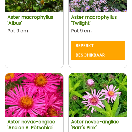
Aster macrophyllus
Aster macrophyllus
'Albus'
'Twilight'
Pot 9 cm
Pot 9 cm
BEPERKT
BESCHIKBAAR
Aster novae-angliae
Aster novae-angliae
'And.an A. Pötschke'
'Barr's Pink'